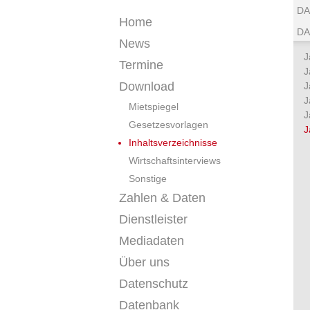
DA
Home
DA
News
J
Termine
J
Download
J
J
Mietspiegel
J
Gesetzesvorlagen
J
Inhaltsverzeichnisse
Wirtschaftsinterviews
Sonstige
Zahlen & Daten
Dienstleister
Mediadaten
Über uns
Datenschutz
Datenbank