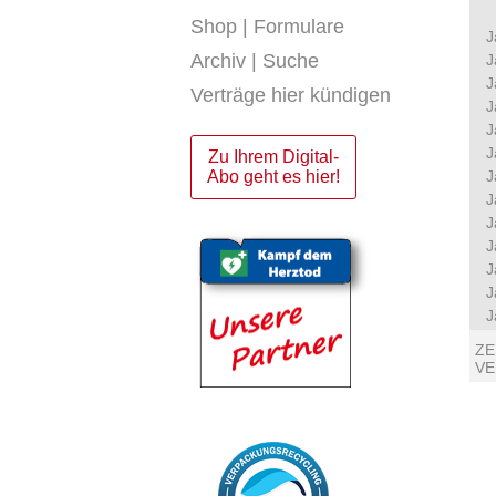
Shop | Formulare
J
Archiv | Suche
J
J
Verträge hier kündigen
J
J
J
Zu Ihrem Digital-
Abo geht es hier!
J
J
J
J
J
J
J
ZE
V