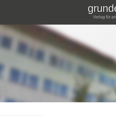
grund
Verlag für p