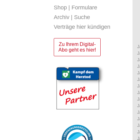
Shop | Formulare
Archiv | Suche
Verträge hier kündigen
Zu Ihrem Digital-
J
Abo geht es hier!
J
J
J
J
J
J
J
J
J
J
J
J
J
J