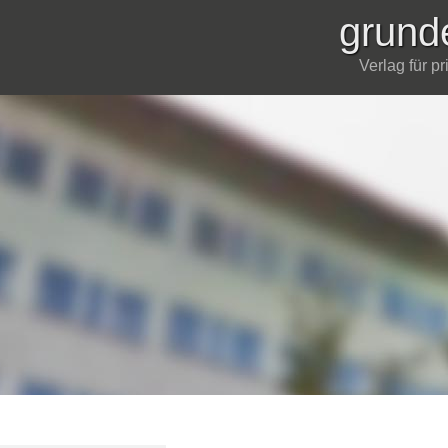
grund
Verlag für p