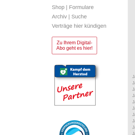
Shop | Formulare
Archiv | Suche
Verträge hier kündigen
Zu Ihrem Digital-
Abo geht es hier!
J
J
J
J
J
J
J
J
J
J