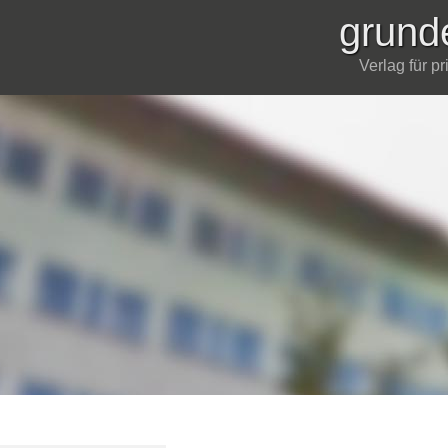
grund
Verlag für p