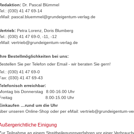
Redaktion:
Dr. Pascal Blümmel
Tel.: (030) 41 47 69-14
eMail:
pascal.bluemmel@grundeigentum-verlag.de
Vertrieb:
Petra Lorenz, Doris Blumberg
Tel.: (030) 41 47 69-0, -11, -12
eMail:
vertrieb@grundeigentum-verlag.de
Ihre Bestellmöglichkeiten bei uns:
Bestellen Sie per Telefon oder Email - wir beraten Sie gern!
Tel.: (030) 41 47 69-0
Fax: (030) 41 47 69-43
Telefonisch erreichbar:
Montag bis Donnerstag
8.00-16.00 Uhr
Freitag
8.00-15.00 Uhr
Einkaufen …rund um die Uhr
über unseren Online-Shop oder per eMail:
vertrieb@grundeigentum-ve
Außergerichtliche Einigung
Zur Teilnahme an einem Streitbeilegungsverfahren vor einer Verbrauche