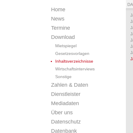
DA
Home
J
News
J
Termine
J
J
Download
J
Mietspiegel
J
J
Gesetzesvorlagen
J
Inhaltsverzeichnisse
Wirtschaftsinterviews
Sonstige
Zahlen & Daten
Dienstleister
Mediadaten
Über uns
Datenschutz
Datenbank