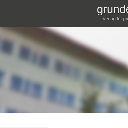
grund
Verlag für p