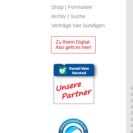
Shop | Formulare
Archiv | Suche
Verträge hier kündigen
Zu Ihrem Digital-
Abo geht es hier!
J
J
J
J
J
J
J
J