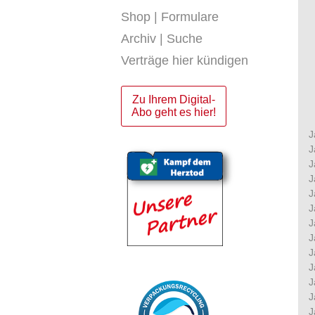
Shop | Formulare
Archiv | Suche
Verträge hier kündigen
Zu Ihrem Digital-
Abo geht es hier!
J
J
J
J
J
J
J
J
J
J
J
J
J