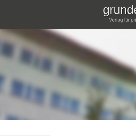
grund
Verlag für p