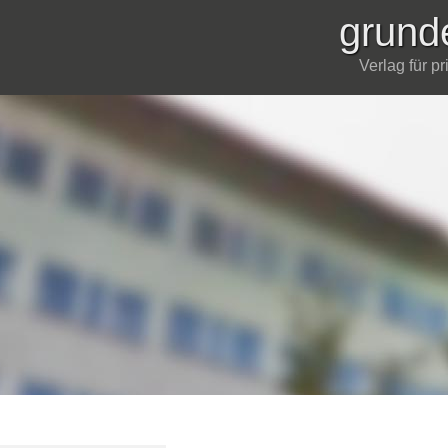
grund
Verlag für p