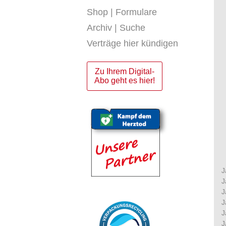
Shop | Formulare
Archiv | Suche
Verträge hier kündigen
Zu Ihrem Digital-
Abo geht es hier!
J
J
J
J
J
J