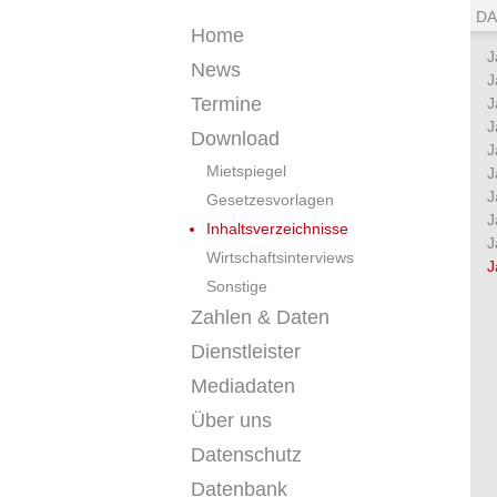
DA
Home
J
News
J
Termine
J
J
Download
J
Mietspiegel
J
J
Gesetzesvorlagen
J
Inhaltsverzeichnisse
J
Wirtschaftsinterviews
J
Sonstige
Zahlen & Daten
Dienstleister
Mediadaten
Über uns
Datenschutz
Datenbank