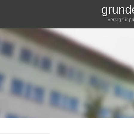
grund
Verlag für p