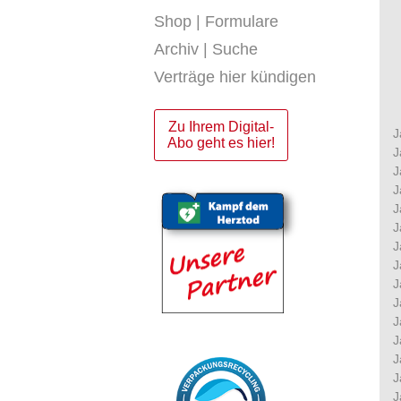
Shop | Formulare
Archiv | Suche
Verträge hier kündigen
Zu Ihrem Digital-
J
Abo geht es hier!
J
J
J
J
J
J
J
J
J
J
J
J
J
J