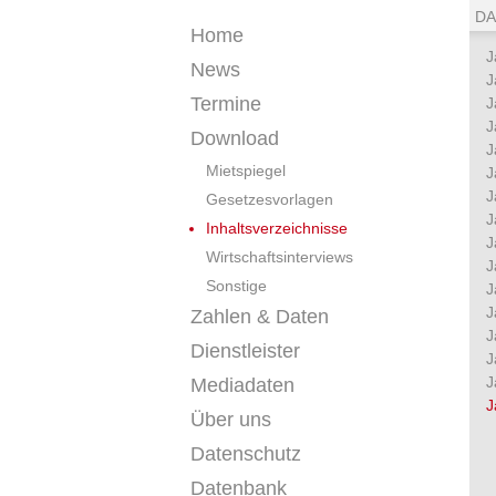
DA
Home
J
News
J
Termine
J
J
Download
J
Mietspiegel
J
J
Gesetzesvorlagen
J
Inhaltsverzeichnisse
J
Wirtschaftsinterviews
J
Sonstige
J
J
Zahlen & Daten
J
Dienstleister
J
J
Mediadaten
J
Über uns
Datenschutz
Datenbank