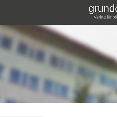
grund
Verlag für p