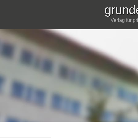
grund
Verlag für p