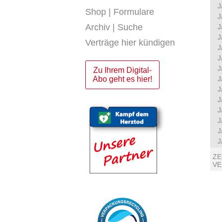
J
Shop | Formulare
J
Archiv | Suche
J
J
Verträge hier kündigen
J
J
J
Zu Ihrem Digital-
Abo geht es hier!
J
J
J
J
J
J
J
ZE
V