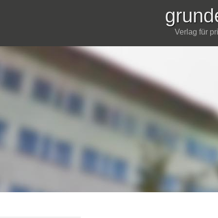
grund
Verlag für p