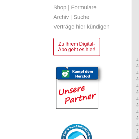
Shop | Formulare
Archiv | Suche
Verträge hier kündigen
Zu Ihrem Digital-
Abo geht es hier!
J
J
J
J
J
J
J
J
J
J
J
J
J