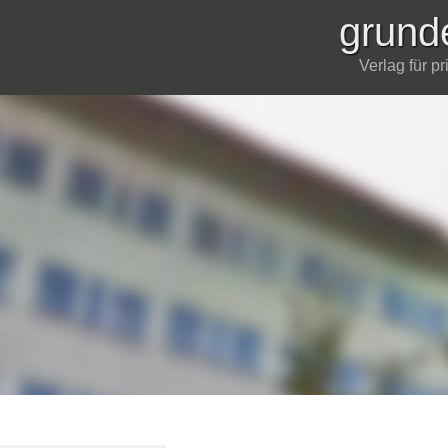
grund
Verlag für p