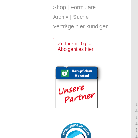
Shop | Formulare
Archiv | Suche
Verträge hier kündigen
Zu Ihrem Digital-
Abo geht es hier!
J
J
J
J
J
J