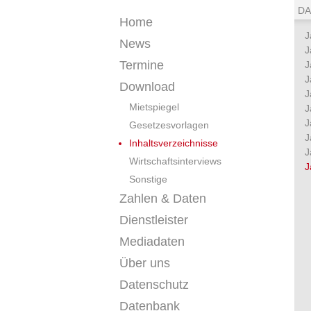
DA
Home
J
News
J
Termine
J
J
Download
J
Mietspiegel
J
J
Gesetzesvorlagen
J
Inhaltsverzeichnisse
J
Wirtschaftsinterviews
J
Sonstige
Zahlen & Daten
Dienstleister
Mediadaten
Über uns
Datenschutz
Datenbank