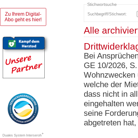
Stichwortsuche
Zu Ihrem Digital-
Suchbegriff/Stichwort:
Abo geht es hier!
Alle archivie
Drittwiderkl
Bei Ansprüche
GE 10/2026, S.
Wohnzwecken um
welche der Miet
dass nicht in a
eingehalten wer
seine Forderun
abgetreten hat,
+
Duales System Interseroh