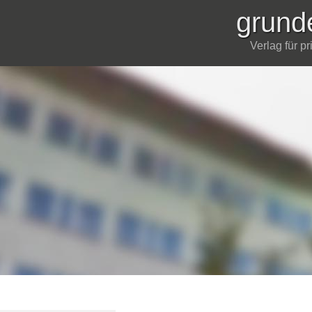
grund
Verlag für p