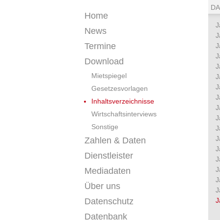
DA
Home
J
News
J
Termine
J
J
Download
J
Mietspiegel
J
J
Gesetzesvorlagen
J
Inhaltsverzeichnisse
J
Wirtschaftsinterviews
J
Sonstige
J
J
Zahlen & Daten
J
Dienstleister
J
J
Mediadaten
J
Über uns
J
Datenschutz
J
Datenbank