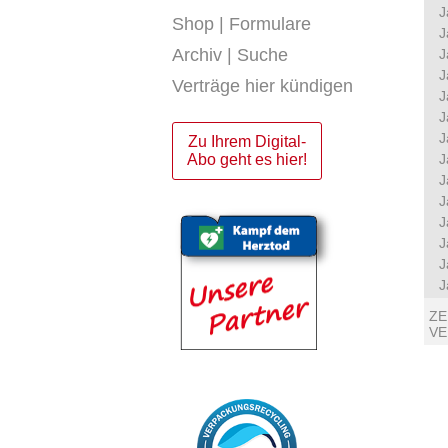
J
Shop | Formulare
J
Archiv | Suche
J
J
Verträge hier kündigen
J
J
J
Zu Ihrem Digital-
Abo geht es hier!
J
J
J
J
J
J
J
ZE
V