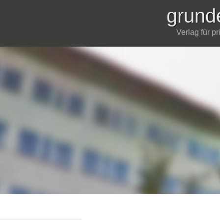
grund
Verlag für p