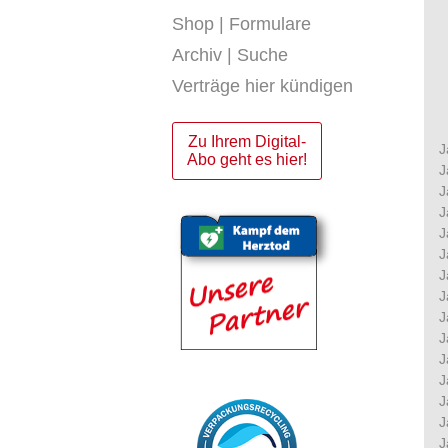
Shop | Formulare
Archiv | Suche
Verträge hier kündigen
Zu Ihrem Digital-
J
Abo geht es hier!
J
J
J
J
J
J
J
J
J
J
J
J
J
J