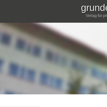
grund
Verlag für p