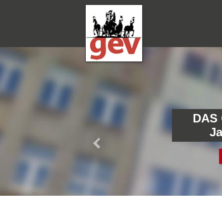
DAS
J