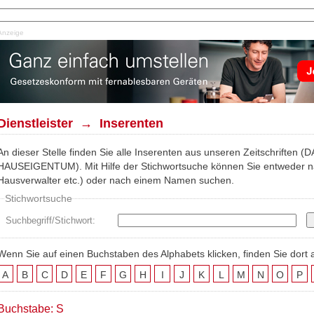
Anzeige
Dienstleister → Inserenten
An dieser Stelle finden Sie alle Inserenten aus unseren Zeitschrif
HAUSEIGENTUM). Mit Hilfe der Stichwortsuche können Sie entweder nac
Hausverwalter etc.) oder nach einem Namen suchen.
Stichwortsuche
Suchbegriff/Stichwort:
Wenn Sie auf einen Buchstaben des Alphabets klicken, finden Sie dort 
A
B
C
D
E
F
G
H
I
J
K
L
M
N
O
P
Buchstabe: S