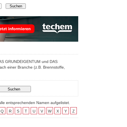
ten (DAS GRUNDEIGENTUM und DAS
h einer Branche (z.B. Brennstoffe,
alle entsprechenden Namen aufgelistet.
Q
R
S
T
U
V
W
X
Y
Z