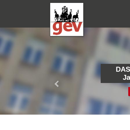
DAS
J