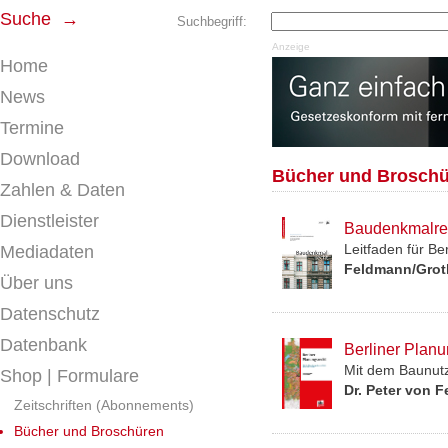
Suche →
Suchbegriff:
Anzeige
Home
News
Termine
Download
Bücher und Brosch
Zahlen & Daten
Dienstleister
Baudenkmalre
Leitfaden für B
Mediadaten
Feldmann/Grot
Über uns
Datenschutz
Datenbank
Berliner Planu
Mit dem Baunutz
Shop | Formulare
Dr. Peter von F
Zeitschriften (Abonnements)
Bücher und Broschüren