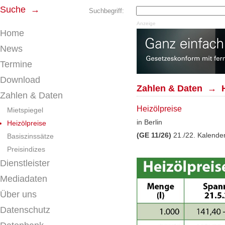
Suche →
Suchbegriff:
Anzeige
Home
News
Termine
Download
Zahlen & Daten → H
Zahlen & Daten
Heizölpreise
Mietspiegel
in Berlin
Heizölpreise
(GE 11/26)
21./22. Kalend
Basiszinssätze
Preisindizes
Dienstleister
Mediadaten
Über uns
Datenschutz