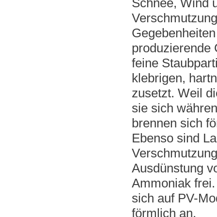
Schnee, Wind u
Verschmutzunge
Gegebenheiten 
produzierende 
feine Staubpart
klebrigen, hart
zusetzt. Weil d
sie sich währe
brennen sich fö
Ebenso sind La
Verschmutzunge
Ausdünstung vo
Ammoniak frei. 
sich auf PV-Mo
förmlich an.