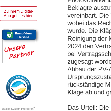
Photovoltaikanl
Beklagte auszu
Zu Ihrem Digital-
vereinbart. Die
Abo geht es hier!
wobei das Rech
wurde. Die Kläg
Reinigung der 
2024 den Vertra
bei Vertragssc
zugesagt worde
Abbau der PV-A
Ursprungszusta
rückständige M
Klage ab und ga
Das Urteil: Di
+
Duales System Interseroh