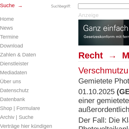
Suche →
Suchbegriff:
Anzeige
Home
News
Termine
Download
Recht → Mie
Zahlen & Daten
Dienstleister
Verschmutzun
Mediadaten
Gemietete Phot
Über uns
01.10.2025
(GE
Datenschutz
einer gemietete
Datenbank
außerordentlic
Shop | Formulare
Archiv | Suche
Der Fall: Die K
Verträge hier kündigen