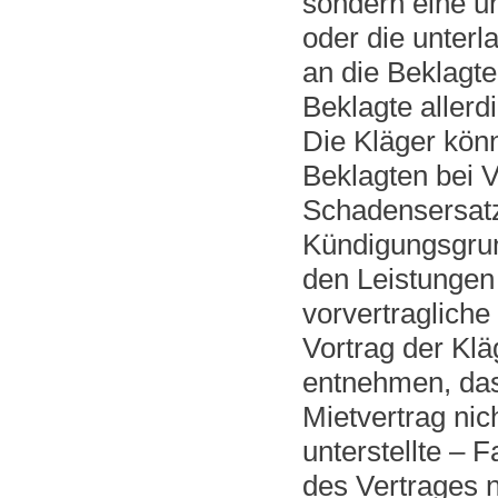
sondern eine u
oder die unter
an die Beklagt
Beklagte allerd
Die Kläger könn
Beklagten bei 
Schadensersatz
Kündigungsgrund
den Leistungen 
vorvertragliche
Vortrag der Klä
entnehmen, das
Mietvertrag nic
unterstellte – 
des Vertrages n