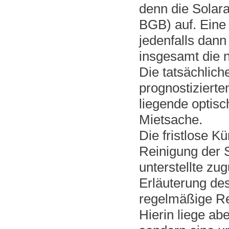
denn die Solar
BGB) auf. Eine
jedenfalls dan
insgesamt die n
Die tatsächlich
prognostizierte
liegende optis
Mietsache.
Die fristlose K
Reinigung der 
unterstellte zu
Erläuterung des
regelmäßige Re
Hierin liege ab