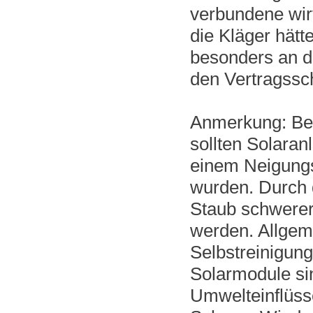
verbundene wirt
die Kläger hätt
besonders an de
den Vertragssc
Anmerkung: Bei
sollten Solaran
einem Neigungs
wurden. Durch 
Staub schwere
werden. Allgeme
Selbstreinigung
Solarmodule si
Umwelteinflüss