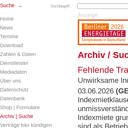
Suche →
Suchbegriff:
Anzeige
Home
News
Termine
Download
Archiv / Su
Zahlen & Daten
Dienstleister
Fehlende Tr
Mediadaten
Unwirksame In
Über uns
03.06.2026
(GE
Datenschutz
Indexmietklause
Datenbank
unmissverständ
Shop | Formulare
Indexmiete gru
Archiv | Suche
sind als Betri
Verträge hier kündigen