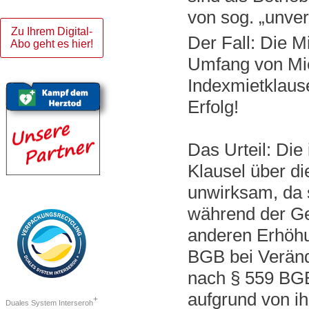
von sog. „unve
Zu Ihrem Digital-
Der Fall: Die 
Abo geht es hier!
Umfang von Mie
Indexmietklause
Erfolg!
Das Urteil: Die
Klausel über di
unwirksam, da s
während der Ge
anderen Erhöh
BGB bei Verän
nach § 559 BGB
aufgrund von i
+
Duales System Interseroh