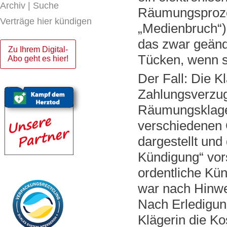
Archiv | Suche
Räumungsproze
Verträge hier kündigen
„Medienbruch“)
das zwar geände
Zu Ihrem Digital-
Tücken, wenn si
Abo geht es hier!
Der Fall: Die 
Zahlungsverzu
Räumungsklage 
verschiedenen 
dargestellt und
Kündigung“ vorso
ordentliche Kü
war nach Hinwe
Nach Erledigun
Klägerin die Ko