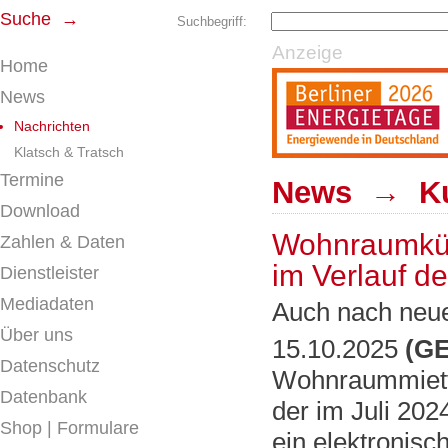
Suche →
Suchbegriff:
Anzeige
Home
News
Nachrichten
Klatsch & Tratsch
Termine
News → Kur
Download
Wohnraumkünd
Zahlen & Daten
im Verlauf de
Dienstleister
Mediadaten
Auch nach neue
Über uns
15.10.2025
(GE
Datenschutz
Wohnraummietve
Datenbank
der im Juli 20
Shop | Formulare
ein elektronisc